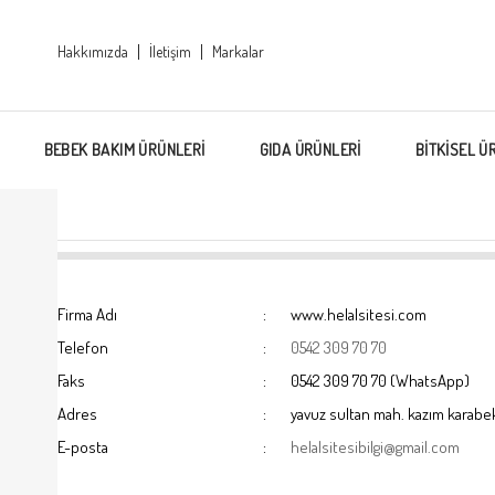
Hakkımızda
İletişim
Markalar
BEBEK BAKIM ÜRÜNLERİ
GIDA ÜRÜNLERİ
BİTKİSEL Ü
Firma Adı
:
www.helalsitesi.com
Telefon
:
0542 309 70 70
Faks
:
0542 309 70 70 (WhatsApp)
Adres
:
yavuz sultan mah. kazım karabe
E-posta
:
helalsitesibilgi@gmail.com