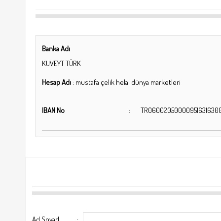
Banka Adı
KUVEYT TÜRK
Hesap Adı
:
mustafa çelik helal dünya marketleri
IBAN No
:
TR06002050000951631630
Ad Soyad
: