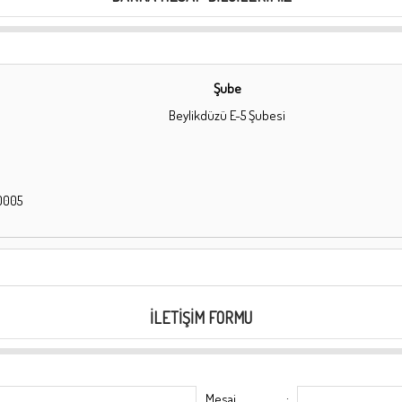
Şube
Beylikdüzü E-5 Şubesi
0005
İLETIŞIM FORMU
Mesaj
: