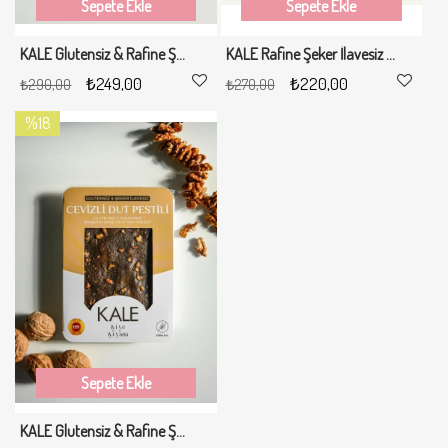
Sepete Ekle
Sepete Ekle
KALE Glutensiz & Rafine Şeker İlavesiz Fındıklı Dut Pestili 200 gr
KALE Rafine Şeker İlavesiz ve Glutensiz Kayısı Pestili 200 gr
₺249,00
₺220,00
₺290,00
₺270,00
%18
İndirim
%18İndirim
Sepete Ekle
KALE Glutensiz & Rafine Şeker İlavesiz Cevizli Dut Pestili 200 gr