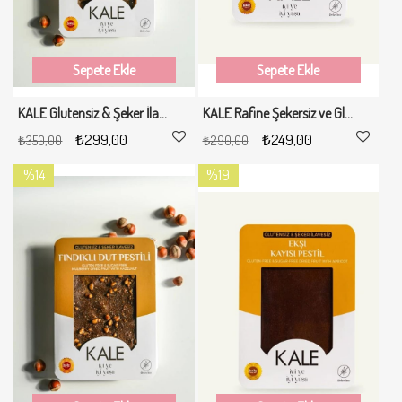
Sepete Ekle
Sepete Ekle
KALE Glutensiz & Şeker İlavesiz Rulo Pestil 230 gr
KALE Rafine Şekersiz ve Glutensiz Erik Pestili 200 gr
₺299,00
₺249,00
₺350,00
₺290,00
%14
%19
İndirim
İndirim
%14İndirim
%19İndirim