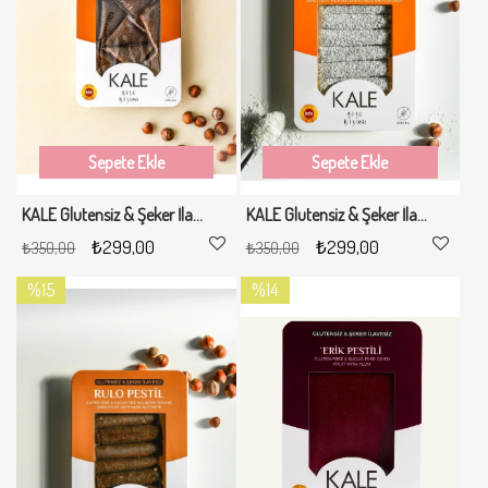
Sepete Ekle
Sepete Ekle
KALE Glutensiz & Şeker İlavesiz Muska Pestil 230 gr
KALE Glutensiz & Şeker İlavesiz Hindistan Cevizli Rulo Pestil 230 gr
₺299,00
₺299,00
₺350,00
₺350,00
%15
%14
İndirim
İndirim
%15İndirim
%14İndirim