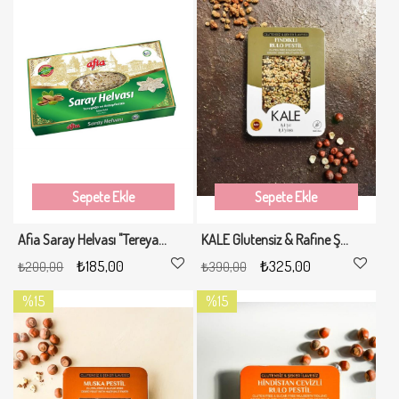
%8İndirim
%17İndirim
Sepete Ekle
Sepete Ekle
Afia Saray Helvası "Tereyağlı - Antepfıstıklı" - 300 Gr
KALE Glutensiz & Rafine Şeker İlavesiz Fındıklı Rulo Pestil 230 gr
₺185,00
₺325,00
₺200,00
₺390,00
%15
%15
İndirim
İndirim
%15İndirim
%15İndirim