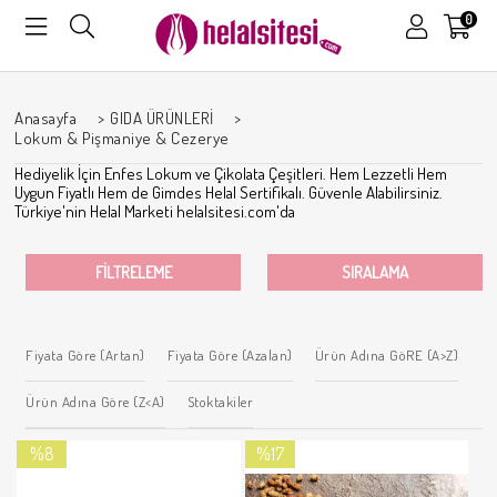
0
Anasayfa
>
GIDA ÜRÜNLERİ
>
Lokum & Pişmaniye & Cezerye
Hediyelik İçin Enfes Lokum ve Çikolata Çeşitleri. Hem Lezzetli Hem
Uygun Fiyatlı Hem de Gimdes Helal Sertifikalı. Güvenle Alabilirsiniz.
Türkiye'nin Helal Marketi helalsitesi.com'da
FILTRELEME
SIRALAMA
Fiyata Göre (Artan)
Fiyata Göre (Azalan)
Ürün Adına GöRE (A>Z)
Ürün Adına Göre (Z<A)
Stoktakiler
%8
%17
İndirim
İndirim