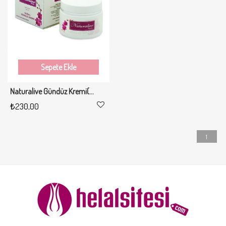
Sepete Ekle
Naturalive Gündüz Kremi(yağlı ciltler) 50ml
₺230,00
1