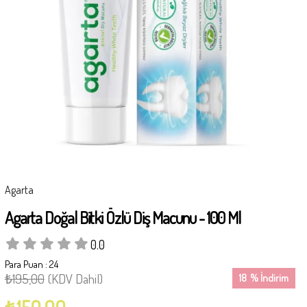
Agarta
Agarta Doğal Bitki Özlü Diş Macunu - 100 Ml
0.0
Para Puan
:
24
₺195,00
(KDV Dahil)
18
%
İndirim