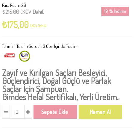
Para Puan
:
26
₺215,00
(KDV Dahil)
19
%
İndirim
₺175,00
(KDV Dahil)
Tahmini Teslim Süresi
:
3 Gün İçinde Teslim
Zayıf ve Kırılgan Saçları Besleyici,
Güçlendirici, Doğal Güçlü ve Parlak
Saçlar İçin Şampuan.
Gimdes Helal Sertifikalı, Yerli Üretim.