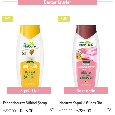
Benzer Ürünler
%11
%15
İndirim
İndirim
%11İndirim
%15İndirim
Sepete Ekle
Sepete Ekle
Faber Naturex Bitkisel Şampuan 400Ml (Ballı/Sütlü)
Naturex Kapalı / Güneş Görmeyen Saçlar İçin Şampuan 400Ml
₺195,00
₺220,00
₺220,00
₺260,00