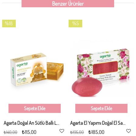
Benzer Ürünler
%18
%5
İndirim
İndirim
%18İndirim
%5İndirim
Sepete Ekle
Sepete Ekle
Agarta Doğal Arı Sütlü Ballı Lifli Sabun 150gr
Agarta El Yapımı Doğal El Sabunu Gül Bahçesi 3*100 gr
₺115,00
₺185,00
₺140,00
₺195,00