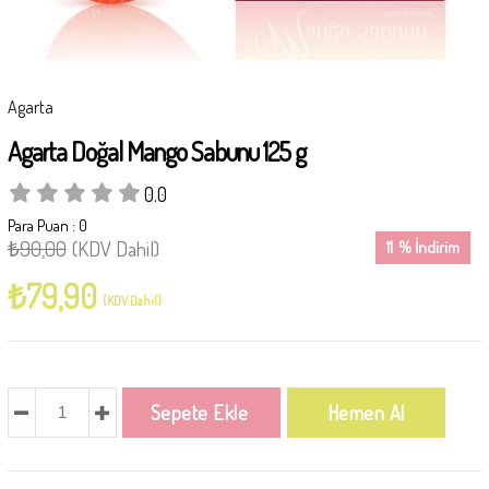
Agarta
Agarta Doğal Mango Sabunu 125 g
0.0
Para Puan
:
0
₺90,00
(KDV Dahil)
11
%
İndirim
₺79,90
(KDV Dahil)