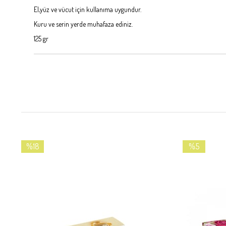
El,yüz ve vücut için kullanıma uygundur.
Kuru ve serin yerde muhafaza ediniz.
125 gr
%18
%5
İndirim
İndirim
%18İndirim
%5İndirim