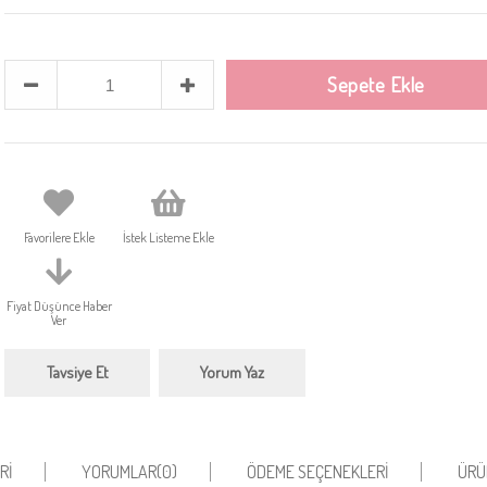
Favorilere Ekle
İstek Listeme Ekle
Fiyat Düşünce Haber
Ver
Tavsiye Et
Yorum Yaz
RI
YORUMLAR
(0)
ÖDEME SEÇENEKLERI
ÜRÜ