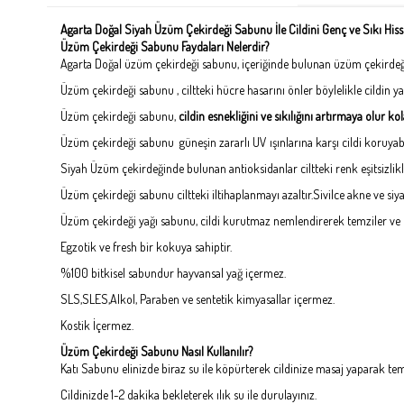
Agarta Doğal Siyah Üzüm Çekirdeği Sabunu İle Cildini Genç ve Sıkı Hiss
Üzüm Çekirdeği Sabunu Faydaları Nelerdir?
Agarta Doğal üzüm çekirdeği sabunu, içeriğinde bulunan üzüm çekirdeği y
Üzüm çekirdeği sabunu , ciltteki hücre hasarını önler böylelikle cildin 
Üzüm çekirdeği sabunu,
cildin esnekliğini ve sıkılığını artırmaya olur ko
Üzüm çekirdeği sabunu güneşin zararlı UV ışınlarına karşı cildi koruyabil
Siyah Üzüm çekirdeğinde bulunan antioksidanlar ciltteki renk eşitsizlikl
Üzüm çekirdeği sabunu ciltteki iltihaplanmayı azaltır.Sivilce akne ve s
Üzüm çekirdeği yağı sabunu, cildi kurutmaz nemlendirerek temziler ve ci
Egzotik ve fresh bir kokuya sahiptir.
%100 bitkisel sabundur hayvansal yağ içermez.
SLS,SLES,Alkol, Paraben ve sentetik kimyasallar içermez.
Kostik İçermez.
Üzüm Çekirdeği Sabunu Nasıl Kullanılır?
Katı Sabunu elinizde biraz su ile köpürterek cildinize masaj yaparak tem
Cildinizde 1-2 dakika bekleterek ılık su ile durulayınız.