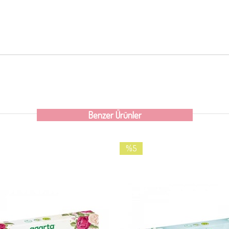
Benzer Ürünler
%5
İndirim
%5İndirim