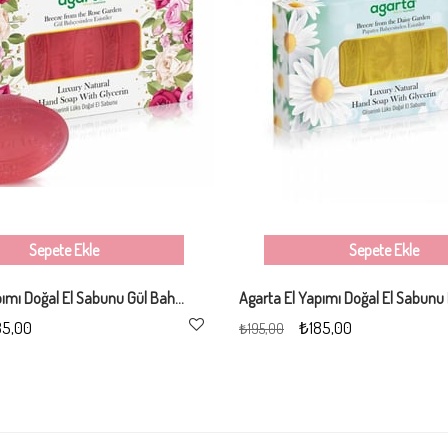
Sepete Ekle
Sepete Ekle
Agarta El Yapımı Doğal El Sabunu Gül Bahçesi 3*100 gr
85,00
₺185,00
₺195,00