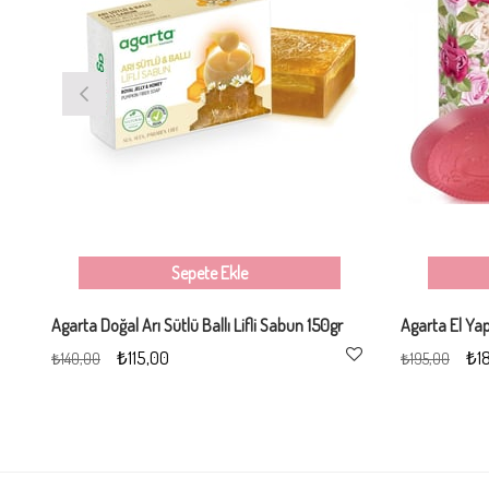
Sepete Ekle
Agarta Doğal Arı Sütlü Ballı Lifli Sabun 150gr
₺115,00
₺1
₺140,00
₺195,00