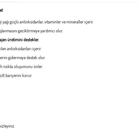
et
ağı güçlü antioksidanlar, vitaminler ve mineraller içerir.
yaşlanmasını geciktirmeye yardımcı olur.
lajen üretimini destekler.
en antioksidanları içerir.
erini gidermeye destek olur.
iyah nokta oluşumunu önler.
lt bariyerini korur.
izleyiniz.