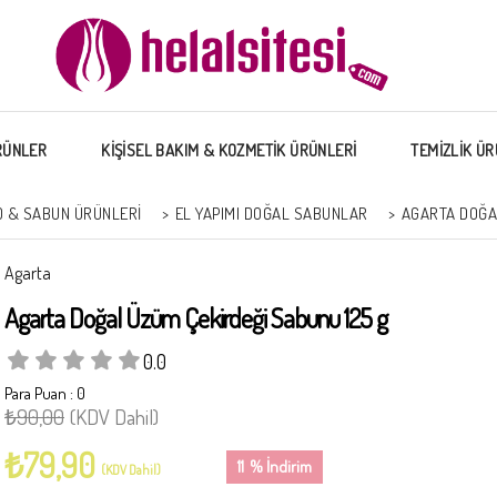
RÜNLER
KİŞİSEL BAKIM & KOZMETİK ÜRÜNLERİ
TEMİZLİK ÜR
 & SABUN ÜRÜNLERI
>
EL YAPIMI DOĞAL SABUNLAR
>
AGARTA DOĞAL
Agarta
Agarta Doğal Üzüm Çekirdeği Sabunu 125 g
0.0
Para Puan
:
0
₺90,00
(KDV Dahil)
₺79,90
11
%
İndirim
(KDV Dahil)