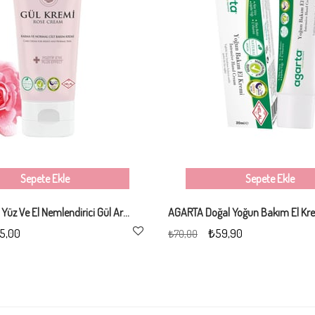
Sepete Ekle
Sepete Ekle
Agarta Doğal Yüz Ve El Nemlendirici Gül Aromalı Cilt Bakım Kremi 75 ml
AGARTA Doğal Yoğun Bakım El Kr
5,00
₺59,90
₺70,00