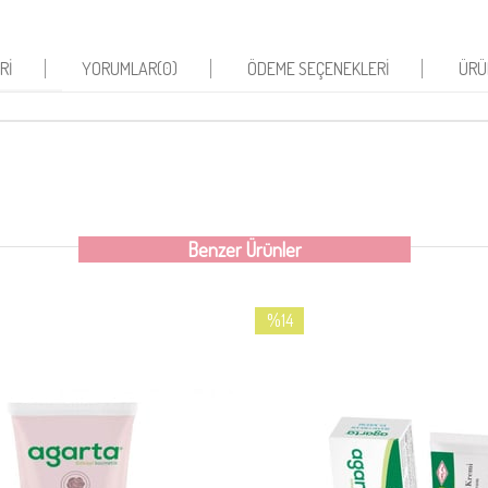
RI
YORUMLAR
(0)
ÖDEME SEÇENEKLERI
ÜRÜ
Benzer Ürünler
%14
İndirim
%14İndirim