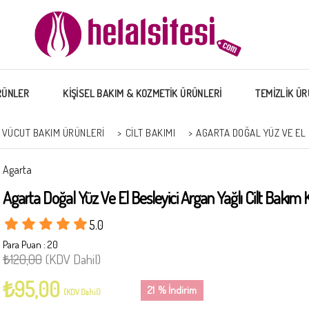
RÜNLER
KİŞİSEL BAKIM & KOZMETİK ÜRÜNLERİ
TEMİZLİK ÜR
 VÜCUT BAKIM ÜRÜNLERI
>
CILT BAKIMI
>
AGARTA DOĞAL YÜZ VE EL 
Agarta
Agarta Doğal Yüz Ve El Besleyici Argan Yağlı Cilt Bakım
5.0
Para Puan
:
20
₺120,00
(KDV Dahil)
₺95,00
21
%
İndirim
(KDV Dahil)