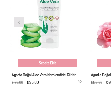
Sepete Ekle
Agarta Doğal Aloe Vera Nemlendirici Cilt Kremi 75 ml
₺95,00
₺9
₺120,00
₺120,00