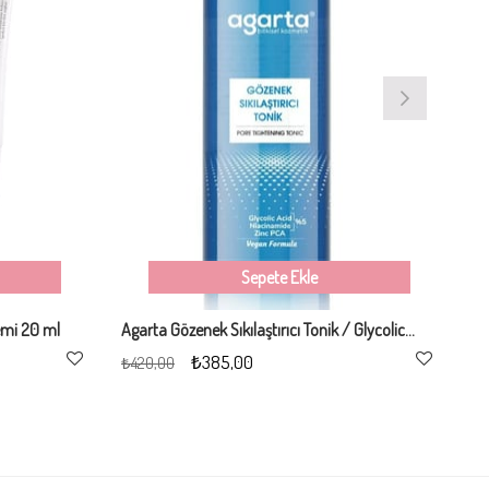
Sepete Ekle
emi 20 ml
Agarta Gözenek Sıkılaştırıcı Tonik / Glycolic Acid-Niacinamide-Zinc PCA 200 ml
₺385,00
₺420,00
₺1