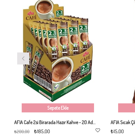
Sepete Ekle
AFİA Cafe 2si Birarada Hazır Kahve - 20 Adet
AFİA Sıcak Çi
₺185,00
₺15,00
₺200,00