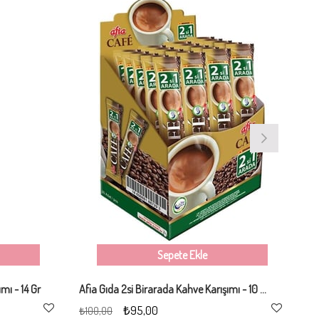
Sepete Ekle
mı - 14 Gr
Afia Gıda 2si Birarada Kahve Karışımı - 10 adet
Co
₺95,00
₺1
₺100,00