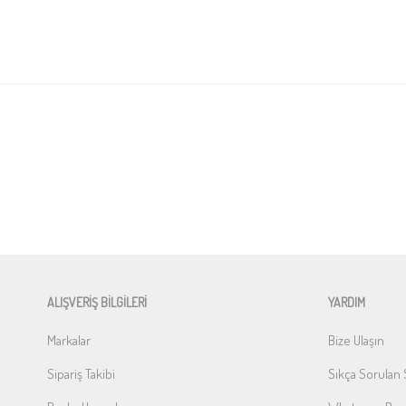
ALIŞVERİŞ BİLGİLERİ
YARDIM
Markalar
Bize Ulaşın
Sipariş Takibi
Sıkça Sorulan 