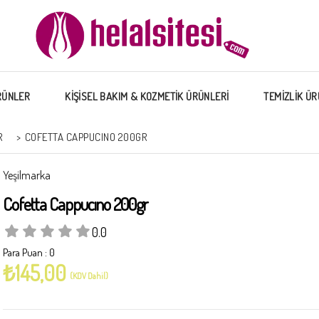
RÜNLER
KİŞİSEL BAKIM & KOZMETİK ÜRÜNLERİ
TEMİZLİK ÜR
R
>
COFETTA CAPPUCINO 200GR
Yeşilmarka
Cofetta Cappucıno 200gr
0.0
Para Puan
:
0
₺145,00
(KDV Dahil)