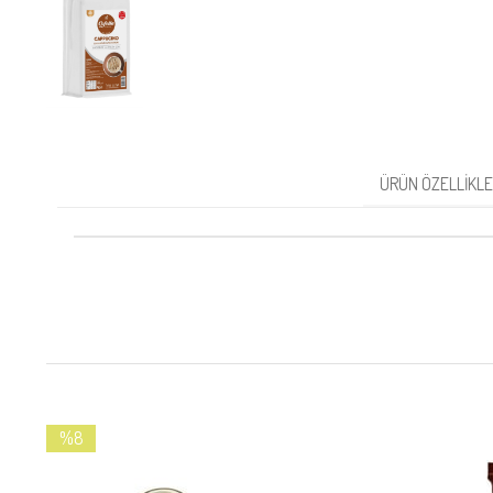
ÜRÜN ÖZELLIKLE
%8
İndirim
%8İndirim