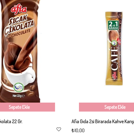
Sepete Ekle
Sepete Ekle
kolata 22 Gr.
Afia Gıda 2si Birarada Kahve Karışı
₺10,00