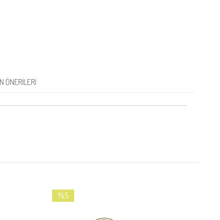
N ÖNERILERI
%5
İndirim
%5İndirim