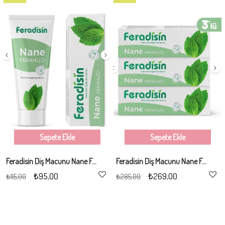
İndirim
İndirim
%17İndirim
%6İndirim
Sepete Ekle
Sepete Ekle
Feradisin Diş Macunu Nane Ferahlığı 90Gr
Feradisin Diş Macunu Nane Ferahlığı 90Gr - 3 Adet
₺95,00
₺269,00
₺115,00
₺285,00