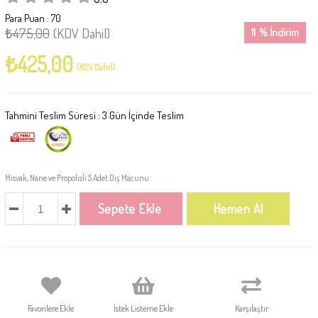
Para Puan
:
70
₺475,00
(KDV Dahil)
11
%
İndirim
₺425,00
(KDV Dahil)
Tahmini Teslim Süresi
:
3 Gün İçinde Teslim
Misvak, Nane ve Propolisli 5 Adet Diş Macunu
Favorilere Ekle
İstek Listeme Ekle
Karşılaştır