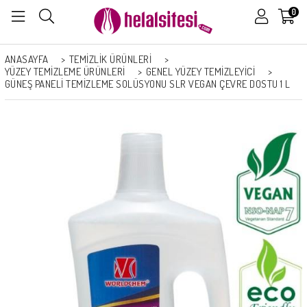
0
ANASAYFA
>
TEMİZLİK ÜRÜNLERİ
>
YÜZEY TEMIZLEME ÜRÜNLERI
>
GENEL YÜZEY TEMIZLEYICI
>
GÜNEŞ PANELI TEMIZLEME SOLÜSYONU SLR VEGAN ÇEVRE DOSTU 1 L