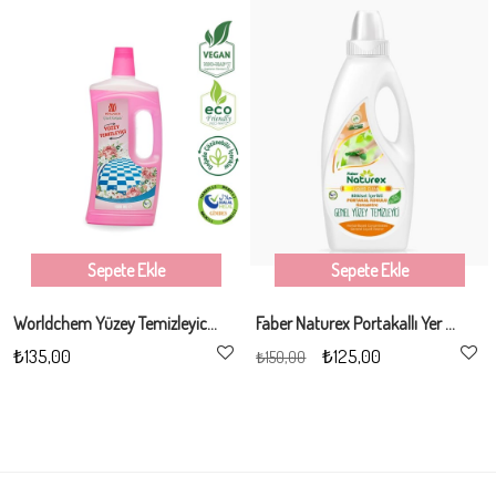
%17İndirim
Sepete Ekle
Sepete Ekle
Worldchem Yüzey Temizleyici 1LT
Faber Naturex Portakallı Yer ve Yüzey Genel Temizleyici (1 L Şişe)
₺135,00
₺125,00
₺150,00