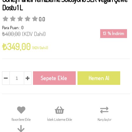
Dostu 1 L
0.0
Para Puan
:
0
₺400,00
(KDV Dahil)
13
%
İndirim
₺349,00
(KDV Dahil)
Favorilere Ekle
İstek Listeme Ekle
Karşılaştır