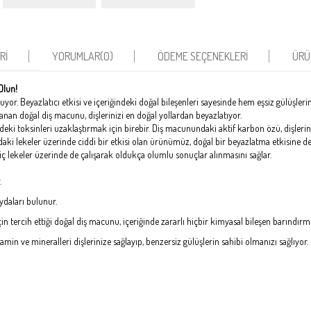
RI
YORUMLAR
(0)
ÖDEME SEÇENEKLERI
ÜRÜ
Olun!
uyor. Beyazlatıcı etkisi ve içeriğindeki doğal bileşenleri sayesinde hem eşsiz gülüşler
lanan doğal diş macunu, dişlerinizi en doğal yollardan beyazlatıyor.
zdeki toksinleri uzaklaştırmak için birebir. Diş macunundaki aktif karbon özü, dişleri
ndaki lekeler üzerinde ciddi bir etkisi olan ürünümüz, doğal bir beyazlatma etkisine de 
 iç lekeler üzerinde de çalışarak oldukça olumlu sonuçlar alınmasını sağlar.
.
aydaları bulunur.
çin tercih ettiği doğal diş macunu, içeriğinde zararlı hiçbir kimyasal bileşen barındırm
tamin ve mineralleri dişlerinize sağlayıp, benzersiz gülüşlerin sahibi olmanızı sağlıyor.