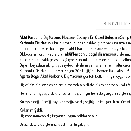
ÜRÜN ÖZELLIKLE
Aktif Karbonlu Diş Macunu Mucizevi Etkisiyle En Güzel Gülüşlere Sahip 
Karbonlu Diş Macunu
, bir diş macunundan beklediğiniz her şeyi size sun
en popüler bileşeni haline gelen aktif karbonun mucizevi etkisiyle hazır
Oldukça emici bir yapısı olan
aktif karbonlu doğal diş macunu
dişlerini
kalıcı olarak uzaklaşmasını sağlıyor. Bununla birlikte, diş minesinin altı
Dişleri beyazlatmak için, yüzeydeki lekelerin yanı sıra minenin altındaki
Karbonlu Diş Macunu ile Her Geçen Gün Değişime Hayran Kalacaksınız!
Agarta Doğal Aktif Karbonlu Diş Macunu
, günlük kullanım için uygundur
Dişleriniz için fazla aşındırıcı olmamakla birlikte, diş minenize olumlu f
Hem ilerlemiş yaşlardaki bireylerin dişleri için hem de gençlerin dişleri i
Bu eşsiz doğal içeriği sayesinde ağız ve diş sağlığınız için gereken tüm vi
Kullanım Şekli:
Diş macunundan diş fırçanıza uygun miktarda alın.
Biraz ıslatarak dişlerinizi ve dilinizi fırçalayın.