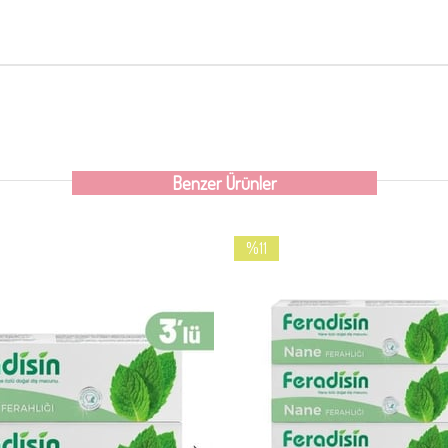
Benzer Ürünler
%11
İndirim
%11İndirim