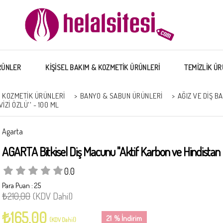
RÜNLER
KİŞİSEL BAKIM & KOZMETİK ÜRÜNLERİ
TEMİZLİK ÜR
& KOZMETİK ÜRÜNLERİ
>
BANYO & SABUN ÜRÜNLERI
>
AĞIZ VE DIŞ B
ZI ÖZLÜ'' - 100 ML
Agarta
AGARTA Bitkisel Diş Macunu ''Aktif Karbon ve Hindistan Ce
0.0
Para Puan
:
25
₺210,00
(KDV Dahil)
₺165,00
21
%
İndirim
(KDV Dahil)