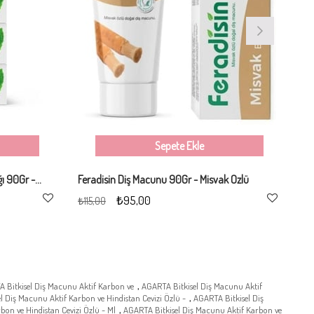
Sepete Ekle
Feradisin Diş Macunu Nane Ferahlığı 90Gr - 5 Adet
Feradisin Diş Macunu 90Gr - Misvak Özlü
₺95,00
₺115,00
₺2
,
 Bitkisel Diş Macunu Aktif Karbon ve
AGARTA Bitkisel Diş Macunu Aktif
,
l Diş Macunu Aktif Karbon ve Hindistan Cevizi Özlü -
AGARTA Bitkisel Diş
,
on ve Hindistan Cevizi Özlü - Ml
AGARTA Bitkisel Diş Macunu Aktif Karbon ve