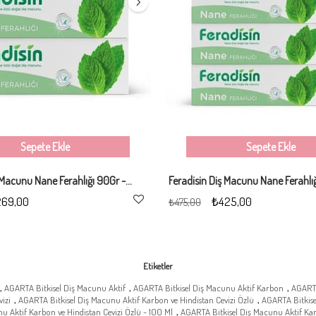
Sepete Ekle
Sepete Ekle
Feradisin Diş Macunu Nane Ferahlığı 90Gr - 3 Adet
69,00
₺425,00
₺475,00
Etiketler
,
,
,
AGARTA Bitkisel Diş Macunu Aktif
AGARTA Bitkisel Diş Macunu Aktif Karbon
AGARTA
,
,
izi
AGARTA Bitkisel Diş Macunu Aktif Karbon ve Hindistan Cevizi Özlü
AGARTA Bitkise
,
u Aktif Karbon ve Hindistan Cevizi Özlü - 100 Ml
AGARTA Bitkisel Diş Macunu Aktif Karb