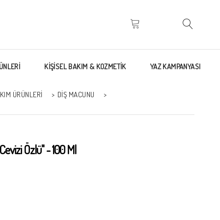
ÜNLERİ
KİŞİSEL BAKIM & KOZMETİK
YAZ KAMPANYASI
AKIM ÜRÜNLERI
>
DIŞ MACUNU
>
vizi Özlü'' - 100 Ml