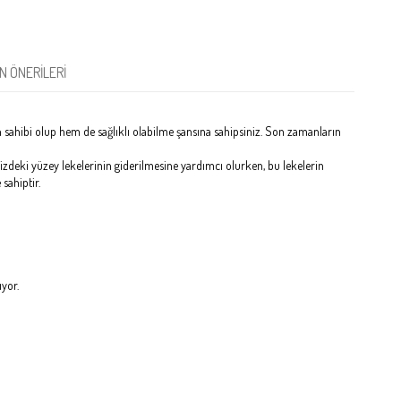
N ÖNERILERI
in sahibi olup hem de sağlıklı olabilme şansına sahipsiniz. Son zamanların
nizdeki yüzey lekelerinin giderilmesine yardımcı olurken, bu lekelerin
sahiptir.
ıyor.