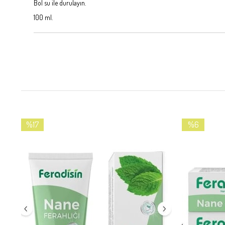
Bol su ile durulayın.
100 ml.
%17
%6
İndirim
İndirim
%17İndirim
%6İndirim