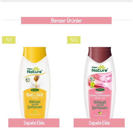
Benzer Ürünler
%11
%15
İndirim
İndirim
%11İndirim
%15İndirim
Sepete Ekle
Sepete Ekle