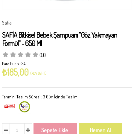
Safia
SAFİA Bitkisel Bebek Şampuanı ''Göz Yakmayan
Formül'' - 650 Ml
0.0
Para Puan
:
34
₺185,00
(KDV Dahil)
Tahmini Teslim Süresi
:
3 Gün İçinde Teslim