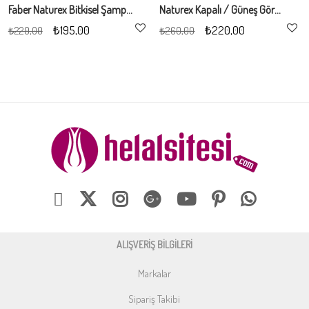
Faber Naturex Bitkisel Şampuan 400Ml (Ballı/Sütlü)
Naturex Kapalı / Güneş Görmeyen Saçlar İçin Şampuan 400Ml
₺195,00
₺220,00
₺220,00
₺260,00
ALIŞVERİŞ BİLGİLERİ
Markalar
Sipariş Takibi