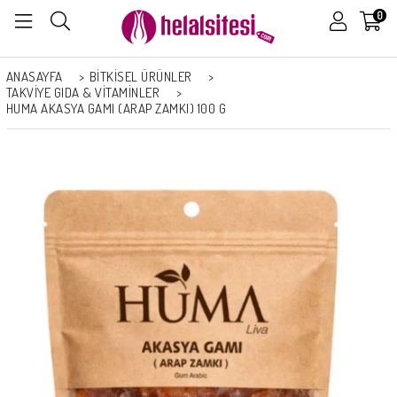
0
ANASAYFA
>
BİTKİSEL ÜRÜNLER
>
TAKVIYE GIDA & VITAMINLER
>
HUMA AKASYA GAMI (ARAP ZAMKI) 100 G