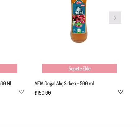
Sepete Ekle
 500 Ml
AFİA Doğal Alıç Sirkesi - 500 ml
Hu
₺150,00
₺2