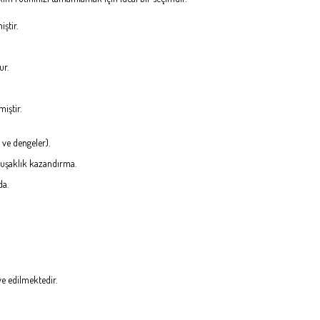
ştir.
ur.
iştir.
r ve dengeler).
uşaklık kazandırma.
da.
ye edilmektedir.