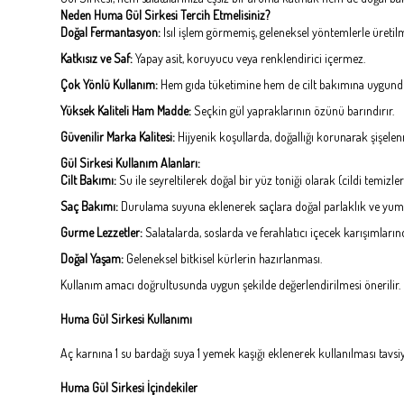
Neden Huma Gül Sirkesi Tercih Etmelisiniz?
Doğal Fermantasyon:
Isıl işlem görmemiş, geleneksel yöntemlerle üretilmi
Katkısız ve Saf:
Yapay asit, koruyucu veya renklendirici içermez.
Çok Yönlü Kullanım:
Hem gıda tüketimine hem de cilt bakımına uygund
Yüksek Kaliteli Ham Madde:
Seçkin gül yapraklarının özünü barındırır.
Güvenilir Marka Kalitesi:
Hijyenik koşullarda, doğallığı korunarak şişelenm
Gül Sirkesi Kullanım Alanları:
Cilt Bakımı:
Su ile seyreltilerek doğal bir yüz toniği olarak (cildi temizle
Saç Bakımı:
Durulama suyuna eklenerek saçlara doğal parlaklık ve yum
Gurme Lezzetler:
Salatalarda, soslarda ve ferahlatıcı içecek karışımların
Doğal Yaşam:
Geleneksel bitkisel kürlerin hazırlanması.
Kullanım amacı doğrultusunda uygun şekilde değerlendirilmesi önerilir.
Huma Gül Sirkesi Kullanımı
Aç karnına 1 su bardağı suya 1 yemek kaşığı eklenerek kullanılması tavsi
Huma Gül Sirkesi İçindekiler