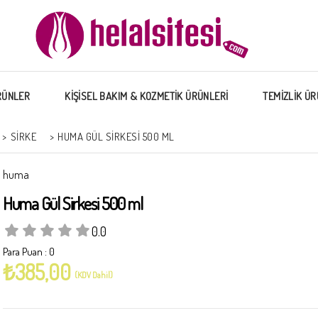
RÜNLER
KİŞİSEL BAKIM & KOZMETİK ÜRÜNLERİ
TEMİZLİK ÜR
>
SIRKE
>
HUMA GÜL SIRKESI 500 ML
huma
Huma Gül Sirkesi 500 ml
0.0
Para Puan
:
0
₺385,00
(KDV Dahil)