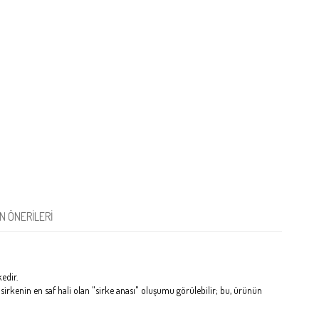
N ÖNERILERI
edir.
rkenin en saf hali olan "sirke anası" oluşumu görülebilir; bu, ürünün