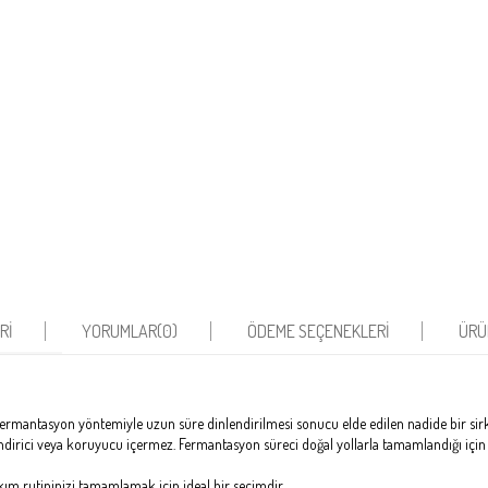
RI
YORUMLAR
(0)
ÖDEME SEÇENEKLERI
ÜRÜ
ermantasyon yöntemiyle uzun süre dinlendirilmesi sonucu elde edilen nadide bir sirk
irici veya koruyucu içermez. Fermantasyon süreci doğal yollarla tamamlandığı için si
ım rutininizi tamamlamak için ideal bir seçimdir.