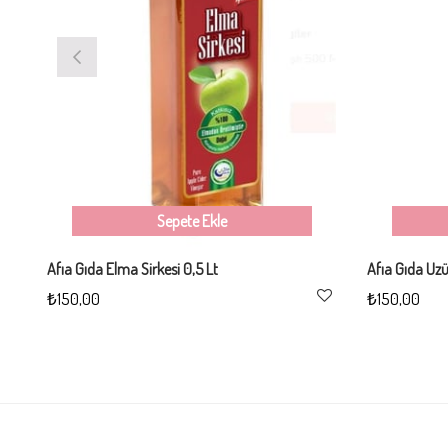
Sepete Ekle
Afıa Gıda Elma Sirkesi 0,5 Lt
Afıa Gıda Üzü
₺150,00
₺150,00