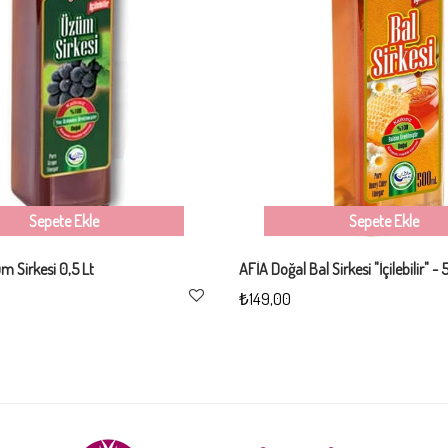
Sepete Ekle
Sepete Ekle
m Sirkesi 0,5 Lt
AFİA Doğal Bal Sirkesi "İçilebilir" -
₺149,00