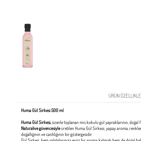
ÜRÜN ÖZELLIKLE
Huma Gül Sirkesi 500 ml
Huma Gül Sirkesi,
özenle toplanan mis kokulu gül yapraklarının, doğal f
Naturalive güvencesiyle
üretilen Huma Gül Sirkesi; yapay aroma, renklend
doğallığının ve canlılığının bir göstergesidir.
Gül Sirkesi, hem salatalarınıza eşsiz bir aroma katmak hem de doğal bak