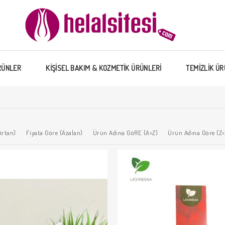
RÜNLER
KİŞİSEL BAKIM & KOZMETİK ÜRÜNLERİ
TEMİZLİK ÜR
Artan)
Fiyata Göre (Azalan)
Ürün Adına GöRE (A>Z)
Ürün Adına Göre (Z<