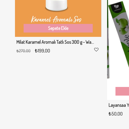
Sepete Ekle
Milat Karamel Aromalı Tatlı Sos 300 g - Waffle & Krep & Pankek & Tatlı & Dondurma Sosu
₺199,00
₺19
₺270,00
₺270,00
Layansaa Y
₺50,00