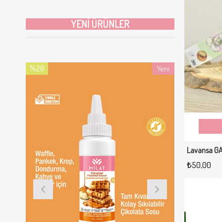
YENI ÜRÜNLER
%26
%26
Yeni
İndirim
İndirim
Ürün
%26İndirim
%26İndirim
Lavansa G
₺50,00