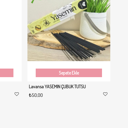
Yeni
Yeni
Ürün
Ürün
Sepete Ekle
Lavansa YASEMİN ÇUBUK TÜTSÜ
₺50,00