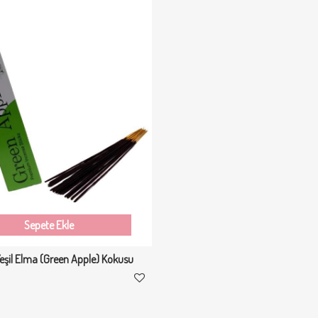
Sepete Ekle
Sepete Ekle
Milat Frambuaz Aromalı Tatlı Sos 300 g - Waffle & Krep & Pankek & Tatlı & Dondurma Sosu
9,00
₺199,00
₺270,00
Sepete Ekle
eşil Elma (Green Apple) Kokusu