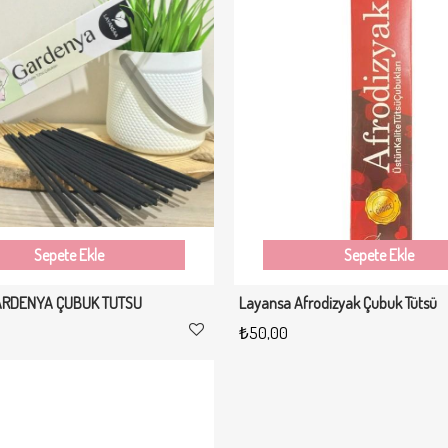
%26
Yeni
İndirim
Ürün
%26İndirim
Sepete Ekle
Sepete Ekle
ARDENYA ÇUBUK TÜTSÜ
Layansa Afrodizyak Çubuk Tütsü
₺50,00