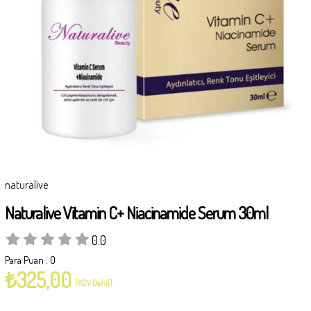
naturalive
Naturalive Vitamin C+ Niacinamide Serum 30ml
0.0
Para Puan
:
0
₺325,00
(KDV Dahil)