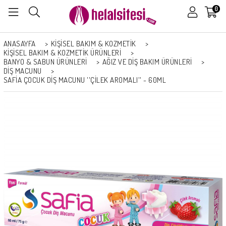
0
ANASAYFA
>
KİŞİSEL BAKIM & KOZMETİK
>
KİŞİSEL BAKIM & KOZMETİK ÜRÜNLERİ
>
BANYO & SABUN ÜRÜNLERI
>
AĞIZ VE DIŞ BAKIM ÜRÜNLERI
>
DIŞ MACUNU
>
SAFİA ÇOCUK DIŞ MACUNU ''ÇILEK AROMALI'' - 60ML