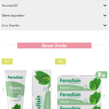
Yorumlar
(0)
Ödeme Seçenekleri
Ürün Önerileri
Benzer Ürünler
%17
%6
İndirim
İndirim
%17İndirim
%6İndirim