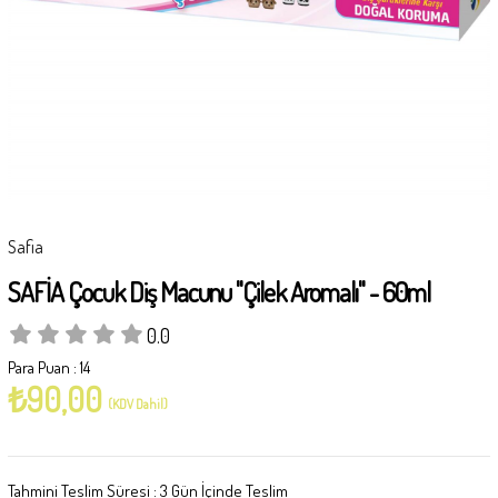
Safia
SAFİA Çocuk Diş Macunu ''Çilek Aromalı'' - 60ml
0.0
Para Puan
:
14
₺90,00
(KDV Dahil)
Tahmini Teslim Süresi
:
3 Gün İçinde Teslim