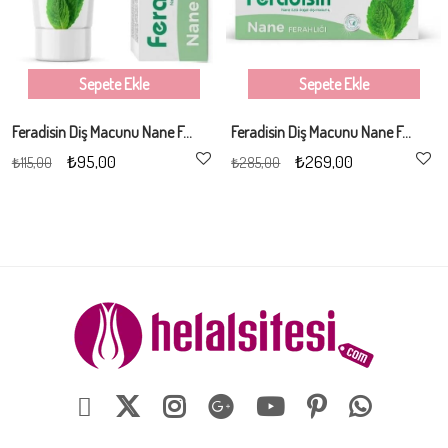
Sepete Ekle
Sepete Ekle
Feradisin Diş Macunu Nane Ferahlığı 90Gr
Feradisin Diş Macunu Nane Ferahlığı 90Gr - 3 Adet
₺95,00
₺269,00
₺115,00
₺285,00