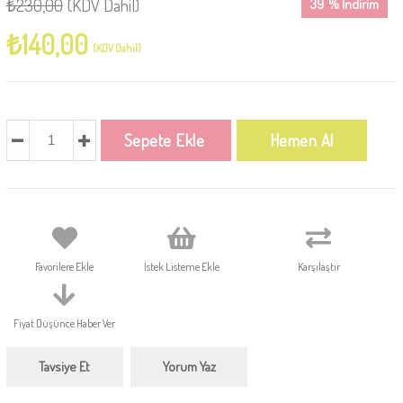
₺230,00
(KDV Dahil)
39
%
İndirim
₺140,00
(KDV Dahil)
Favorilere Ekle
İstek Listeme Ekle
Karşılaştır
Fiyat Düşünce Haber Ver
Tavsiye Et
Yorum Yaz