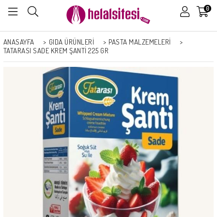
0
ANASAYFA
>
GIDA ÜRÜNLERİ
>
PASTA MALZEMELERI
>
TATARASI SADE KREM ŞANTI 225 GR