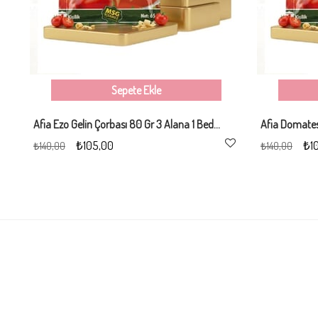
Sepete Ekle
Afia Ezo Gelin Çorbası 80 Gr 3 Alana 1 Bedava
₺105,00
₺1
₺140,00
₺140,00