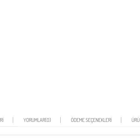
RI
YORUMLAR
(0)
ÖDEME SEÇENEKLERI
ÜRÜ