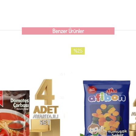
Benzer Ürünler
%25
İndirim
%25İndirim