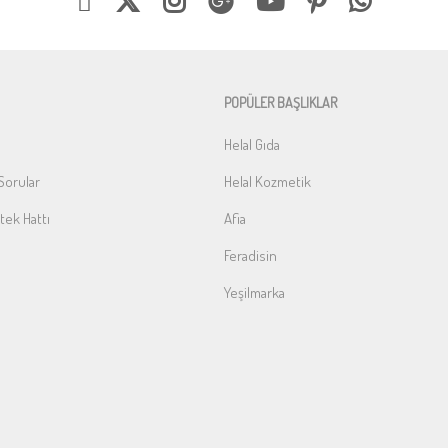
POPÜLER BAŞLIKLAR
Helal Gıda
Sorular
Helal Kozmetik
ek Hattı
Afia
Feradisin
Yeşilmarka