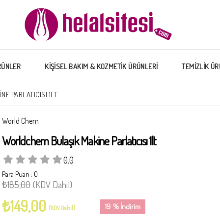
RÜNLER
KİŞİSEL BAKIM & KOZMETİK ÜRÜNLERİ
TEMİZLİK ÜR
E PARLATICISI 1LT
World Chem
Worldchem Bulaşık Makine Parlatıcısı 1lt
0.0
Para Puan
:
0
₺185,00
(KDV Dahil)
₺149,00
19
%
İndirim
(KDV Dahil)