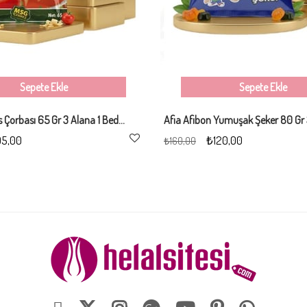
Sepete Ekle
Sepete Ekle
Afia Domates Çorbası 65 Gr 3 Alana 1 Bedava
05,00
₺120,00
₺160,00