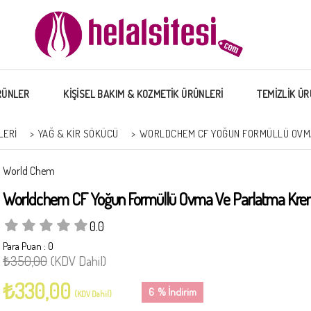
RÜNLER
KİŞİSEL BAKIM & KOZMETİK ÜRÜNLERİ
TEMİZLİK ÜR
LERI
>
YAĞ & KIR SÖKÜCÜ
>
WORLDCHEM CF YOĞUN FORMÜLLÜ OVMA 
World Chem
Worldchem CF Yoğun Formüllü Ovma Ve Parlatma Kremi
0.0
Para Puan
:
0
₺350,00
(KDV Dahil)
₺330,00
6
%
İndirim
(KDV Dahil)