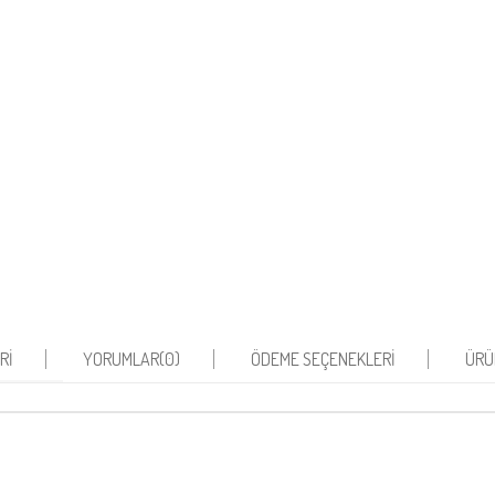
RI
YORUMLAR
(0)
ÖDEME SEÇENEKLERI
ÜRÜ