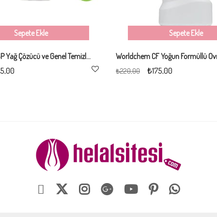
Sepete Ekle
Sepete Ekle
Worldchem SP Yağ Çözücü ve Genel Temizlik 500ML
5,00
₺175,00
₺220,00