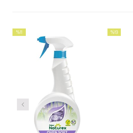
%11
%19
İndirim
İndirim
%11İndirim
%19İndirim