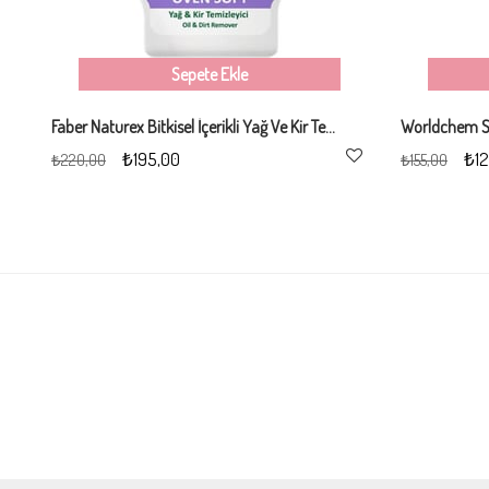
Sepete Ekle
Faber Naturex Bitkisel İçerikli Yağ Ve Kir Temizleyici 750Ml
₺195,00
₺12
₺220,00
₺155,00