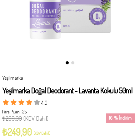
Yeşilmarka
Yeşilmarka Doğal Deodorant - Lavanta Kokulu 50ml
4.0
Para Puan
:
25
₺299,00
(KDV Dahil)
16
%
İndirim
₺249,90
(KDV Dahil)