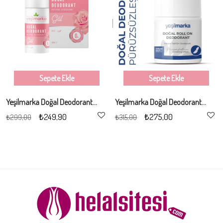
Sepete Ekle
Sepete Ekle
Yeşilmarka Doğal Deodorant - Gül Kokulu 50ml
Yeşilmarka Doğal Deodorant – Pürüzsüzleştirici (Tüy Azaltıcı) 50ml
₺249,90
₺275,00
₺299,00
₺315,00