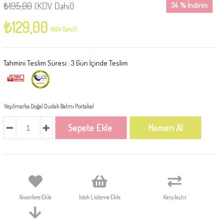
₺195,00
(KDV Dahil)
34
%
İndirim
₺129,00
(KDV Dahil)
Tahmini Teslim Süresi
:
3 Gün İçinde Teslim
Yeşilmarka Doğal Dudak Balmı Portakal
Favorilere Ekle
İstek Listeme Ekle
Karşılaştır