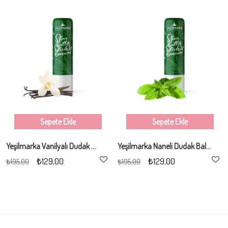
%34İndirim
%34İndirim
Sepete Ekle
Sepete Ekle
Yeşilmarka Vanilyalı Dudak Balmı
Yeşilmarka Naneli Dudak Balmı
₺129,00
₺129,00
₺195,00
₺195,00