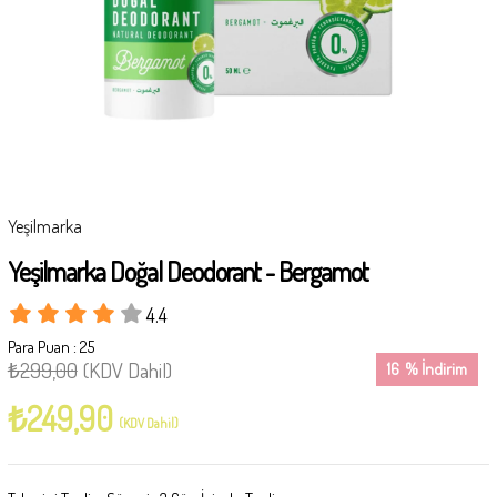
Yeşilmarka
Yeşilmarka Doğal Deodorant - Bergamot
4.4
Para Puan
:
25
₺299,00
(KDV Dahil)
16
%
İndirim
₺249,90
(KDV Dahil)