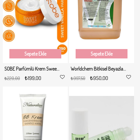
Sepete Ekle
Sepete Ekle
SOBE Parfümlü Krem Sweet Vanilla 250ml
Worldchem Bitkisel Beyazlar İçin Sıvı Çamaşır Deterjanı 5LT
₺199,00
₺950,00
₺220,00
₺997,50