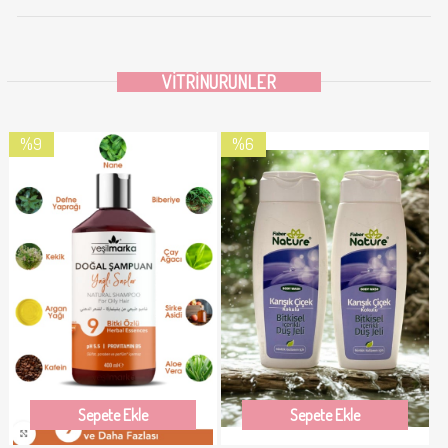
VITRINURUNLER
%9
%6
İndirim
İndirim
%9İndirim
%6İndirim
Sepete Ekle
Sepete Ekle