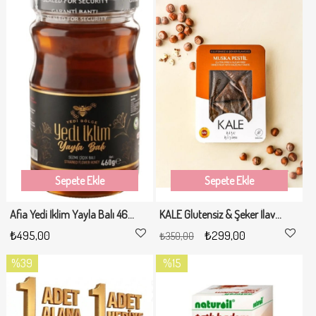
İndirim
%15İndirim
Sepete Ekle
Sepete Ekle
Afia Yedi İklim Yayla Balı 460 Gr
KALE Glutensiz & Şeker İlavesiz Muska Pestil 230 gr
₺495,00
₺299,00
₺350,00
%39
%15
İndirim
İndirim
%39İndirim
%15İndirim