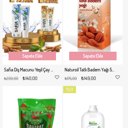
Sepete Ekle
Sepete Ekle
Safia Diş Macunu Yeşil Çay ve Himalaya Tuzu 100 ml Alana Safia Diş Macunu Misvak ve Propolis 60 ml Hediye
Naturoil Tatlı Badem Yağı 50ml
₺140,00
₺149,00
₺230,00
₺175,00
%13
İndirim
%13İndirim