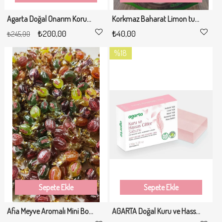
Agarta Doğal Onarım Koruma Komple Bakım Diş Macunu 90 Ml
Korkmaz Baharat Limon tuzu 100gr
₺200,00
₺40,00
₺245,00
%18
İndirim
%18İndirim
Sepete Ekle
Sepete Ekle
Afia Meyve Aromalı Mini Bonbon Şeker 500gr
AGARTA Doğal Kuru ve Hassas Ciltler İçin Sabun - 150 Gr.