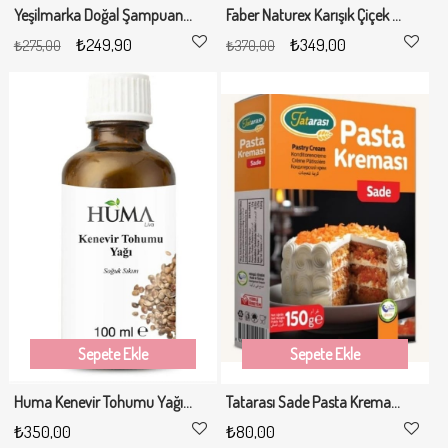
Yeşilmarka Doğal Şampuan - Yağlı Saçlar İçin 400ml
Faber Naturex Karışık Çiçek Kokulu 400ml*2li Set
₺249,90
₺349,00
₺275,00
₺370,00
Sepete Ekle
Sepete Ekle
Huma Kenevir Tohumu Yağı 100ml
Tatarası Sade Pasta Kreması 150 GR
₺350,00
₺80,00