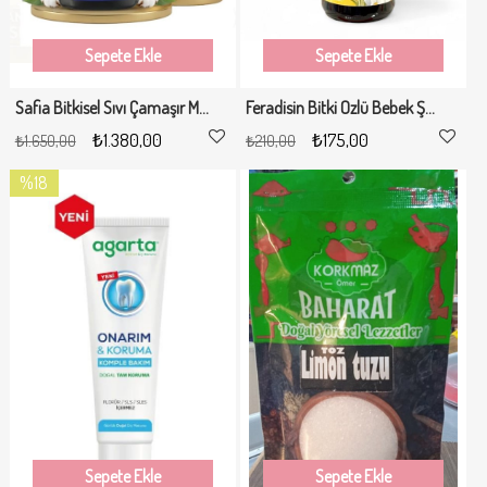
Sepete Ekle
Sepete Ekle
Safia Bitkisel Sıvı Çamaşır Makine Deterjanı Siyahlar 6x3 Lt
Feradisin Bitki Özlü Bebek Şampuan 500ml
₺1.380,00
₺175,00
₺1.650,00
₺210,00
%18
İndirim
%18İndirim
Sepete Ekle
Sepete Ekle