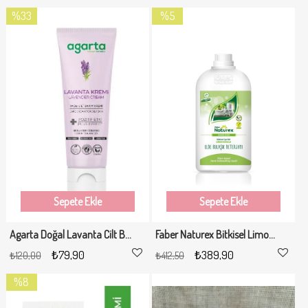
%33
%5
İndirim
İndirim
%33İndirim
%5İndirim
Sepete Ekle
Sepete Ekle
Agarta Doğal Lavanta Cilt Bakım Kremi 75 Ml
Faber Naturex Bitkisel Limonlu Elde Bulaşık Temizleyicisi 2.5lt
₺79,90
₺389,90
₺120,00
₺412,50
%8
İndirim