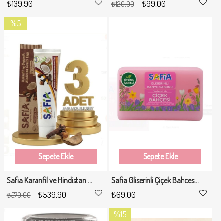
₺139,90
₺99,00
₺120,00
%5
İndirim
%5İndirim
Sepete Ekle
Sepete Ekle
Safia Karanfil ve Hindistan Cevizli Organik Diş Macunu 3x100 Ml
Safia Gliserinli Çiçek Bahcesi Banyo Sabunu 150 Gr
₺539,90
₺69,00
₺570,00
%15