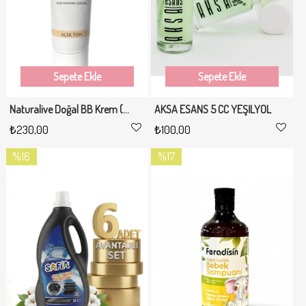
Sepete Ekle
Sepete Ekle
Naturalive Doğal BB Krem (Nemlendirici ve Kapatıcı) Açık Ton
AKSA ESANS 5 CC YEŞİLYOL
₺230,00
₺100,00
%16
%17
İndirim
İndirim
%16İndirim
%17İndirim