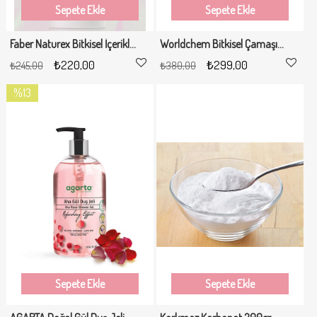
Sepete Ekle
Sepete Ekle
Faber Naturex Bitkisel İçerikli Zeytinyağlı Sıvı El Sabunu 1LT
Worldchem Bitkisel Çamaşır Yumuşatıcı 2lt
₺220,00
₺299,00
₺245,00
₺380,00
%13
İndirim
%13İndirim
Sepete Ekle
Sepete Ekle