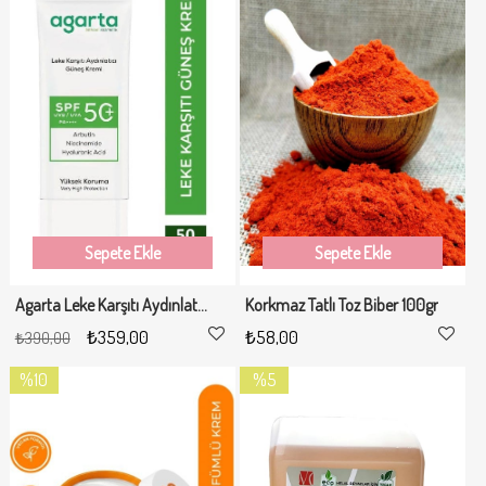
%8İndirim
Sepete Ekle
Sepete Ekle
Agarta Leke Karşıtı Aydınlatıcı 50 Ml Spf+50 Yüz Güneş Kremi
Korkmaz Tatlı Toz Biber 100gr
₺359,00
₺58,00
₺390,00
%10
%5
İndirim
İndirim
%10İndirim
%5İndirim