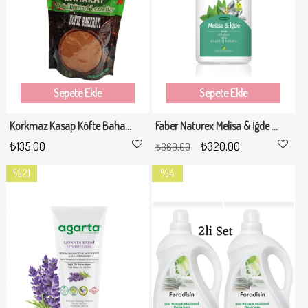
Sepete Ekle
Sepete Ekle
Korkmaz Kasap Köfte Baharatı 250gr
Faber Naturex Melisa & İğde Kokulu Köpük El Sabunu 2.5 LT
₺135,00
₺320,00
₺369,00
%21
%4
İndirim
İndirim
%21İndirim
%4İndirim