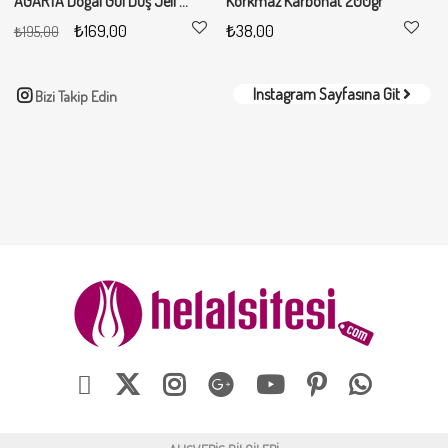
AGARTA Doğal Gül Duş Jeli - 400 ml
Korkmaz Karbonat 200gr
₺169,00
₺38,00
₺195,00
Instagram Sayfasına Git
Bizi Takip Edin