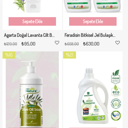
Sepete Ekle
Sepete Ekle
Agarta Doğal Lavanta Cilt Bakım Kremi 75 Ml
Feradisin Bitkisel Jel Bulaşık Makinesi Deterjanı 2lt * 2Li Set
₺95,00
₺630,00
₺120,00
₺658,00
%10
%21
İndirim
İndirim
%10İndirim
%21İndirim