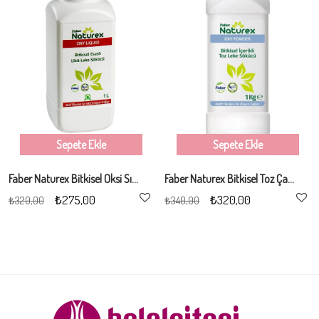
Sepete Ekle
Sepete Ekle
Faber Naturex Bitkisel Oksi Sıvı Çamaşır Leke Sökücü 1Lt
Faber Naturex Bitkisel Toz Çamaşır Leke Sökücü 1Kg
₺275,00
₺320,00
₺320,00
₺340,00