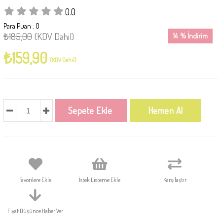
0.0
Para Puan
:
0
₺185,00
(KDV Dahil)
14
%
İndirim
₺159,90
(KDV Dahil)
Favorilere Ekle
İstek Listeme Ekle
Karşılaştır
Fiyat Düşünce Haber Ver