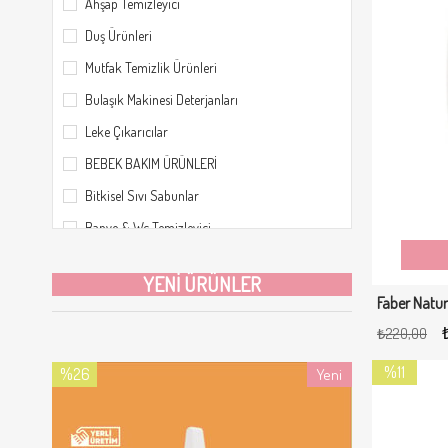
Ahşap Temizleyici
Duş Ürünleri
Mutfak Temizlik Ürünleri
Bulaşık Makinesi Deterjanları
Leke Çıkarıcılar
BEBEK BAKIM ÜRÜNLERİ
Bitkisel Sıvı Sabunlar
Banyo & Wc Temizleyici
Sıvı & Jel Deterjanlar
YENI ÜRÜNLER
Şampuan
Yüzey Temizleme Ürünleri
₺220,00
Cam Temizleyici
%11
%26
%26
Yeni
Bebek Şampuanları & Sabunları
İndirim
İndirim
İndirim
Ürün
%11İndirim
%26İndirim
%26İndirim