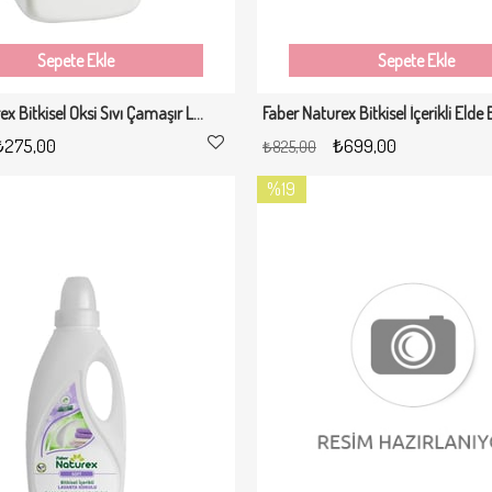
Sepete Ekle
Sepete Ekle
Faber Naturex Bitkisel Oksi Sıvı Çamaşır Leke Sökücü 1Lt
₺275,00
₺699,00
₺825,00
%19
İndirim
%19İndirim