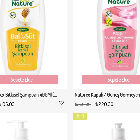
Sepete Ekle
Sepete Ekle
Faber Naturex Bitkisel Şampuan 400Ml (Ballı/Sütlü)
₺195,00
₺220,00
₺260,00
%13
%26
Yeni
İndirim
İndirim
Ürün
%13İndirim
%26İndirim