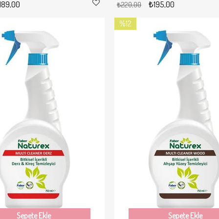
189,00
₺195,00
₺220,00
%12
İndirim
%12İndirim
Sepete Ekle
Sepete Ekle