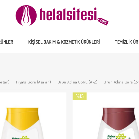
RÜNLER
KİŞİSEL BAKIM & KOZMETİK ÜRÜNLERİ
TEMİZLİK ÜR
Artan)
Fiyata Göre (Azalan)
Ürün Adına GöRE (A>Z)
Ürün Adına Göre (Z<
%15
İndirim
%15İndirim