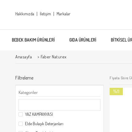
Hakkımızda
İletişim
Markalar
BEBEK BAKIM ÜRÜNLERİ
GIDA ÜRÜNLERİ
BİTKİSEL Ü
Anasayfa
>
Faber Naturex
Filtreleme
Fiyata Göre (
%11
Kategoriler
İndirim
%11İndirim
YAZ KAMPANYASI
Elde Bulaşık Deterjanları