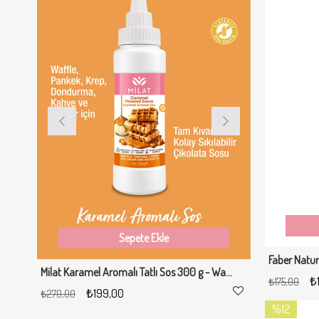
Sepete Ekle
Milat Karamel Aromalı Tatlı Sos 300 g - Waffle & Krep & Pankek & Tatlı & Dondurma Sosu
₺
₺175,00
₺199,00
₺19
₺270,00
₺270,00
%12