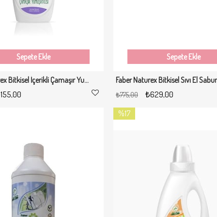
Sepete Ekle
Sepete Ekle
Faber Naturex Bitkisel İçerikli Çamaşır Yumuşatıcısı "Lavanta Kokulu" - 1 Lt
155,00
₺629,00
₺775,00
%17
İndirim
%17İndirim