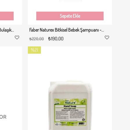
Sepete Ekle
Faber Naturex Bitkisel İçerikli Elde Bulaşık Deterjanı "Limonlu" - 5 LT
Faber Naturex Bitkisel Bebek Şampuanı - 400 Ml
₺190,00
₺220,00
%21
İndirim
%21İndirim