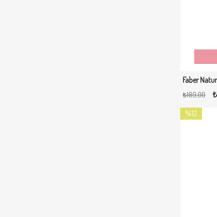
₺
₺189,00
%12
İndirim
%12İndirim