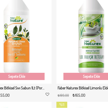
Sepete Ekle
Sepete Ekle
Sepete Ekle
Sepete Ekle
Faber Naturex Bitkisel Sıvı Sabun 1Lt (Portakal /Limon/Greyfurt Kokulu)
Milat Frambuaz Aromalı Tatlı Sos 300 g - Waffle & Krep & Pankek & Tatlı & Dondurma Sosu
155,00
₺165,00
₺189,00
9,00
₺199,00
₺270,00
%11