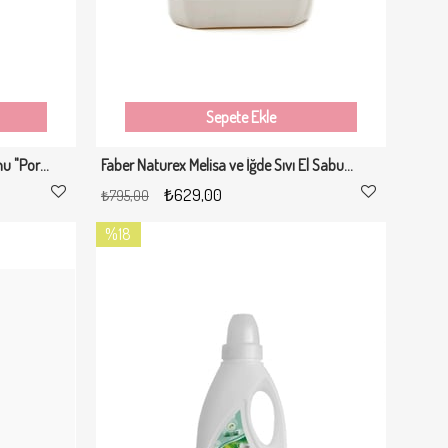
Sepete Ekle
Faber Naturex Bitkisel Sıvı El Sabunu "Portakal & Limon & Greyfurt Kokulu" - 5 Lt
Faber Naturex Melisa ve İğde Sıvı El Sabunu (5 L Bidon)
₺629,00
₺795,00
%18
İndirim
%18İndirim