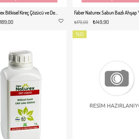
Faber Naturex Bitkisel Kireç Çözücü ve Derz Temizleyici 750ml
189,00
₺149,90
₺170,00
%15
İndirim
%15İndirim