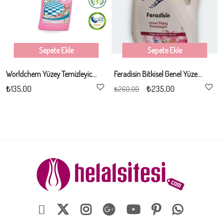
Sepete Ekle
Sepete Ekle
Worldchem Yüzey Temizleyici 1LT
Feradisin Bitkisel Genel Yüzey Temizleyici 2lt (Yeni Ürün)
₺135,00
₺235,00
₺260,00