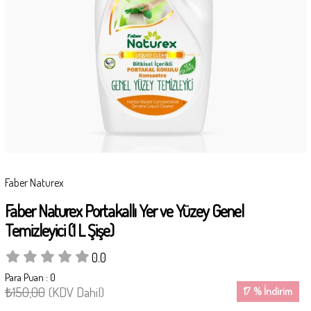
Faber Naturex
Faber Naturex Portakallı Yer ve Yüzey Genel
Temizleyici (1 L Şişe)
0.0
Para Puan
:
0
₺150,00
(KDV Dahil)
17
%
İndirim